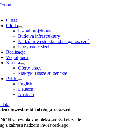
Przejdź
do
oggle
zawartości
avigation
O nas
Oferta
Usługi projektowe
Budowa infrastruktury
Nadzór inwestorski i obsługa roszczeń
Utrzymanie sieci
Realizacje
Współpraca
Kariera
Oferty pracy
Praktyki i staże studenckie
Polski
English
Deutsch
Austrian
ntakt
dzór inwestorski i obsługa roszczeń
NON zapewnia kompleksowe świadczenie
ług z zakresu nadzoru inwestorskiego.