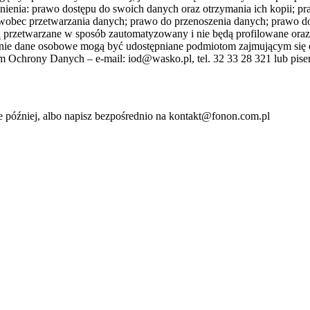
enia: prawo dostępu do swoich danych oraz otrzymania ich kopii; pr
 wobec przetwarzania danych; prawo do przenoszenia danych; prawo d
 przetwarzane w sposób zautomatyzowany i nie będą profilowane oraz 
mnie dane osobowe mogą być udostępniane podmiotom zajmującym się 
 Ochrony Danych – e-mail: iod@wasko.pl, tel. 32 33 28 321 lub pisem
 później, albo napisz bezpośrednio na kontakt@fonon.com.pl