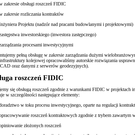
w zakresie obsługi roszczeń FIDIC
w zakresie rozliczania kontraktów
Inżyniera Projektu (nadzór nad pracami budowlanymi i projektowymi)
zastępstwa inwestorskiego (inwestora zastępczego)
zarządzania procesami inwestycyjnymi
tujemy pełną obsługę w zakresie zarządzania dużymi wielobranżowymi 
infrastruktury kolejowej opracowaliśmy autorskie rozwiązania usprawn
CAD oraz danymi z serwerów geodezyjnych).
ługa roszczeń FIDIC
emy się obsługą roszczeń zgodnie z warunkami FIDIC w projektach in
je w szczególności następujące elementy:
doradztwo w toku procesu inwestycyjnego, oparte na regulacji kontra
opracowywanie roszczeń kontraktowych zgodnie z trybem zawartym 
opiniowanie złożonych roszczeń