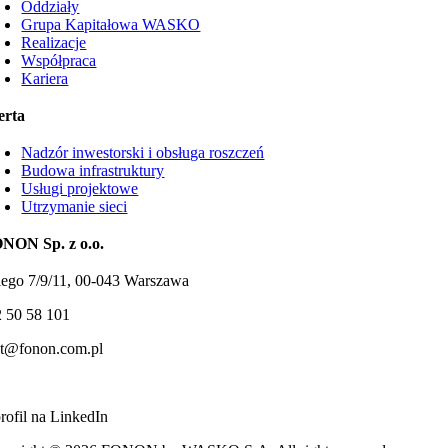
Oddziały
Grupa Kapitałowa WASKO
Realizacje
Współpraca
Kariera
erta
Nadzór inwestorski i obsługa roszczeń
Budowa infrastruktury
Usługi projektowe
Utrzymanie sieci
NON Sp. z o.o.
ego 7/9/11, 00-043 Warszawa
 50 58 101
kt@fonon.com.pl
rofil na LinkedIn