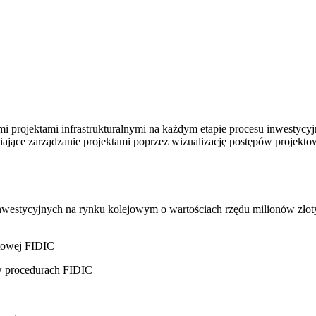
projektami infrastrukturalnymi na każdym etapie procesu inwestycyjn
iające zarządzanie projektami poprzez wizualizację postępów projekto
westycyjnych na rynku kolejowym o wartościach rzędu milionów złoty
ktowej FIDIC
w procedurach FIDIC