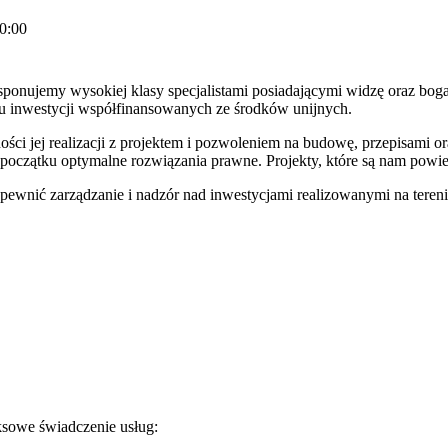
0:00
nujemy wysokiej klasy specjalistami posiadającymi widzę oraz bogat
iu inwestycji współfinansowanych ze środków unijnych.
ści jej realizacji z projektem i pozwoleniem na budowę, przepisami 
 początku optymalne rozwiązania prawne. Projekty, które są nam powier
apewnić zarządzanie i nadzór nad inwestycjami realizowanymi na tereni
sowe świadczenie usług: