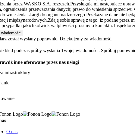
zenia przez WASKO S.A. roszczeń.Przysługują mi następujące uprawni
, ograniczenia przetwarzania danych; prawo do wniesienia sprzeciwu
do wniesienia skargi do organu nadzorczego.Przekazane dane nie będą
zacji międzynarodowych.Zdaję sobie sprawę z tego, iż podane przez 
przypadku jakichkolwiek wątpliwości prosimy o kontakt z Inspektorem
j wiadomość
arz został wysłany poprawnie. Dziękujemy za wiadomość.
ił błąd podczas próby wysłania Twojej wiadomości. Spróbuj ponownie
rawdź inne oferowane przez nas usługi
 infrastruktury
manie
towanie
nas
O nas