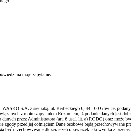
jnego
owiedzi na moje zapytanie.
 WASKO S.A. z siedzibą: ul. Berbeckiego 6, 44-100 Gliwice, podan
iązanych z moim zapytaniem.Rozumiem, iż podanie danych jest dobro
danych przez Administratora (art. 6 ust.1 lit. a) RODO) oraz może 
 zgody przed jej cofnięciem.Dane osobowe będą przechowywane przez c
gą być przechowywane dłużej, jeżeli obowiązek taki wynika z przepisó