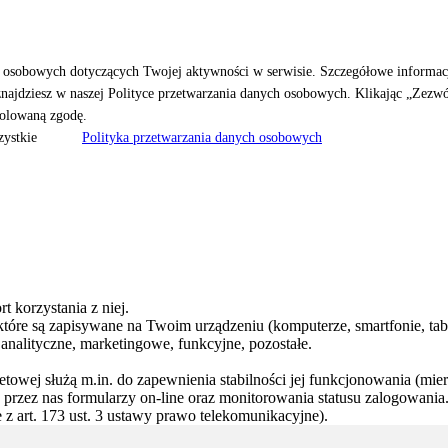
h osobowych dotyczących Twojej aktywności w serwisie. Szczegółowe informacj
znajdziesz w naszej Polityce przetwarzania danych osobowych. Klikając „Zezwó
rolowaną zgodę.
zystkie
Polityka przetwarzania danych osobowych
t korzystania z niej.
, które są zapisywane na Twoim urządzeniu (komputerze, smartfonie, tabl
 analityczne, marketingowe, funkcyjne, pozostałe.
rnetowej służą m.in. do zapewnienia stabilności jej funkcjonowania (mie
przez nas formularzy on-line oraz monitorowania statusu zalogowania.
z art. 173 ust. 3 ustawy prawo telekomunikacyjne).