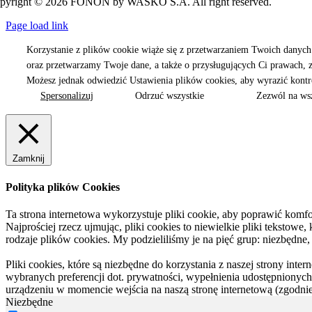
pyright © 2026 FONON by WASKO S.A. All right reserved.
Page load link
Korzystanie z plików cookie wiąże się z przetwarzaniem Twoich danyc
oraz przetwarzamy Twoje dane, a także o przysługujących Ci prawach, 
Możesz jednak odwiedzić Ustawienia plików cookies, aby wyrazić kont
Spersonalizuj
Odrzuć wszystkie
Zezwól na ws
Zamknij
Polityka plików Cookies
Ta strona internetowa wykorzystuje pliki cookie, aby poprawić komfor
Najprościej rzecz ujmując, pliki cookies to niewielkie pliki tekstowe
rodzaje plików cookies. My podzieliliśmy je na pięć grup: niezbędne,
Pliki cookies, które są niezbędne do korzystania z naszej strony inte
wybranych preferencji dot. prywatności, wypełnienia udostępnionych 
urządzeniu w momencie wejścia na naszą stronę internetową (zgodnie 
Niezbędne