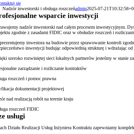
ontaktuj się
Nadzór inwestorski i obsługa roszczeń
admin
2025-07-21T10:32:58+0
rofesjonalne wsparcie inwestycji
rawujemy nadzór inwestorski nad całym procesem inwestycyjnym. Dyspo
ojektu zgodnie z zasadami FIDIC oraz w obsłudze roszczeń i rozliczan
prezentujemy inwestora na budowie przez sprawowanie kontroli zgodno
zpieczeństwo inwestycji budując odpowiednią strukturę i wdrażając od
ięki szeroko rozwiniętej sieci lokalnych partnerów jesteśmy w stanie z
esjonalne zarządzanie i rozliczanie kontraktów
uga roszczeń i pomoc prawna
fikacja dokumentacji projektowej
ór nad realizacją robót na terenie kraju
e usługi
ch Działu Realizacji Usług Inżyniera Kontraktu zapewniamy komplek