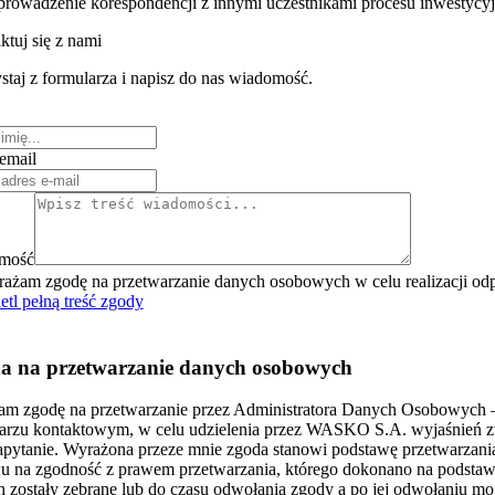
prowadzenie korespondencji z innymi uczestnikami procesu inwestycy
ktuj się z nami
staj z formularza i napisz do nas wiadomość.
email
mość
ażam zgodę na przetwarzanie danych osobowych w celu realizacji odp
tl pełną treść zgody
a na przetwarzanie danych osobowych
m zgodę na przetwarzanie przez Administratora Danych Osobowych –
arzu kontaktowym, w celu udzielenia przez WASKO S.A. wyjaśnień zw
pytanie. Wyrażona przeze mnie zgoda stanowi podstawę przetwarzania 
 na zgodność z prawem przetwarzania, którego dokonano na podstawie
h zostały zebrane lub do czasu odwołania zgody a po jej odwołaniu mo